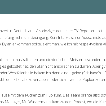
zert in Deutschland. Als einziger deutscher TV-Reporter sollte i
Empfang nehmen. Bedingung: Kein Interview, nur Ausschnitte 
wo Dylan ankommen sollte, sieht man, wie ich mit respektvollem 
ls einen musikalischen und dichterischen Meister bewundert ha
es gekostet hat, den Star nicht ansprechen zu dürfen. Aber gut, 
nder Westfalenhalle bekam ich dann eine – gelbe (Schikane?) – P
ubt, den Sitzplatz zu verlassen oder sich – wie bei Popkonzerte
ur Pause mit dem Rücken zum Publikum. Das Team drehte also sovi
ans Manager, Mr. Wassermann, kam zu dem Podest, wo die Kame