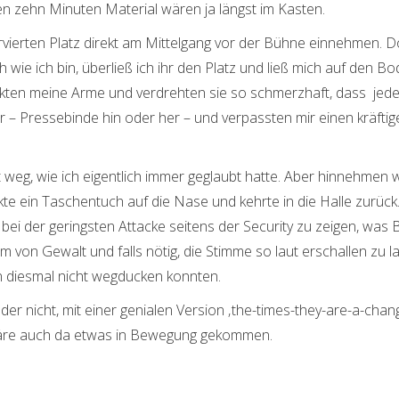
n zehn Minuten Material wären ja längst im Kasten.
rvierten Platz direkt am Mittelgang vor der Bühne einnehmen. 
 wie ich bin, überließ ich ihr den Platz und ließ mich auf den B
 packten meine Arme und verdrehten sie so schmerzhaft, dass je
r – Pressebinde hin oder her – und verpassten mir einen kräftig
weg, wie ich eigentlich immer geglaubt hatte. Aber hinnehmen wol
kte ein Taschentuch auf die Nase und kehrte in die Halle zurück.
ei der geringsten Attacke seitens der Security zu zeigen, was
 von Gewalt und falls nötig, die Stimme so laut erschallen zu l
diesmal nicht wegducken konnten.
der nicht, mit einer genialen Version ‚the-times-they-are-a-chang
 wäre auch da etwas in Bewegung gekommen.