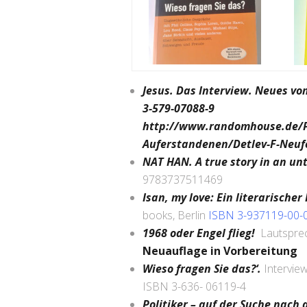
Jesus. Das Interview. Neues 
3-579-07088-9
http://www.randomhouse.de/P
Auferstandenen/Detlev-F-Neuf
NAT HAN. A true story in an un
9783737511469
Isan, my love: Ein literarisch
books, Berlin
ISBN 3-937119-00-
1968 oder Engel flieg!
Lautsprec
Neuauflage in Vorbereitung
Wieso fragen Sie das?‘.
Intervie
ISBN 3-636- 06119-4
Politiker – auf der Suche nach