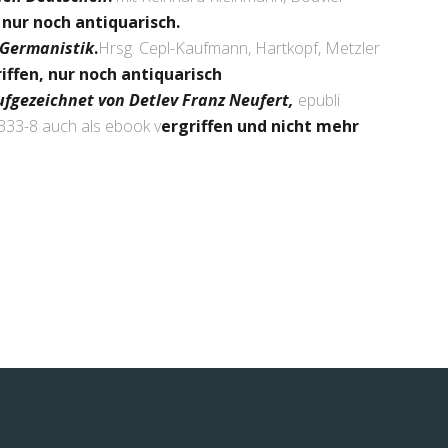
 nur noch antiquarisch.
 Germanistik
.
Hrsg. Cepl-Kaufmann, Hartkopf, Metzler
iffen, nur noch antiquarisch
ufgezeichnet von Detlev Franz Neufert,
epubli
4333-8 auch als ebook v
ergriffen und nicht mehr