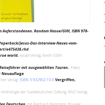
vom Auferstandenen. Random Hosue/GVH,
ISBN 978-
aperback/Jesus-Das-Interview-Neues-vom-
ert/e475438.rhd
true world.
epubli Verlag, Berlin ISBN
er Reiseführer mit ausgewählten Touren
.
Paleo
0
Neuauflage
her Verlag
ISBN 3-932902-10-6
Vergriffen,
w-Anthologie der Sueddeutschen Zeitung, MVZ Verlag
 den Deutschen
.
mit Reinhard Kleinmann, Bouvier