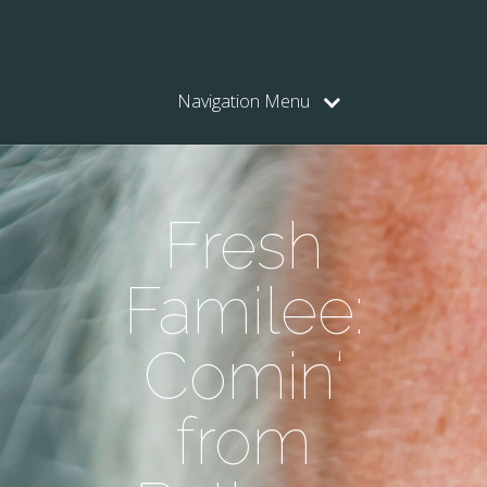
Navigation Menu
Fresh
Familee:
Comin‘
from