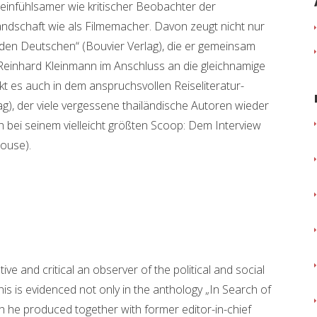
einfühlsamer wie kritischer Beobachter der
Landschaft wie als Filmemacher. Davon zeugt nicht nur
 den Deutschen“ (Bouvier Verlag), die er gemeinsam
einhard Kleinmann im Anschluss an die gleichnamige
 es auch in dem anspruchsvollen Reiseliteratur-
ag), der viele vergessene thailändische Autoren wieder
h bei seinem vielleicht größten Scoop: Dem Interview
ouse).
ive and critical an observer of the political and social
his is evidenced not only in the anthology „In Search of
h he produced together with former editor-in-chief