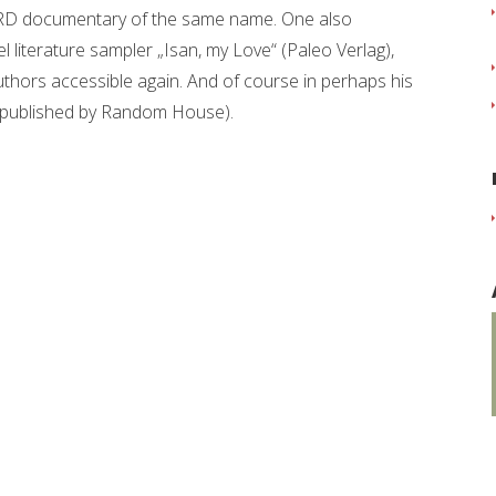
ARD documentary of the same name. One also
el literature sampler „Isan, my Love“ (Paleo Verlag),
hors accessible again. And of course in perhaps his
 (published by Random House).