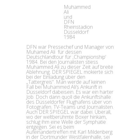
Muhammed
Ali
und
DFN
Rheinstadion
Düsseldorf
1984
DFN war Pressechef und Manager von
Muhamed Ali für dessen
Deutschlandtour für ‚Championship‘
1984. Bei den Journalisten stiess
Muhammed Ali zu dieser Zeit auf breite
Ablehnung. DER SPIEGEL mokierte sich
bei der Einladung über den
„Tattergreis“. Man werde auf keinen
Fall bei Muhammed Ali’s Ankunft in
Düsseldorf dabeisein. Es war ein harter
Job. Doch dann quoll die Ankunftshalle
des Düsseldorfer Flughafens über von
Fotografen. TV-Teams und Journalisten.
Auch DER SPIEGEL war dabei. Überall,
wo der weltberühmte Boxer hinkam,
schlug ihm eine Welle der Symphatie
entgegen. Sei es beim
Aufeinandertreffen mit Karl Mildenberg
in der Dortmunder Westfalenhalle, sei