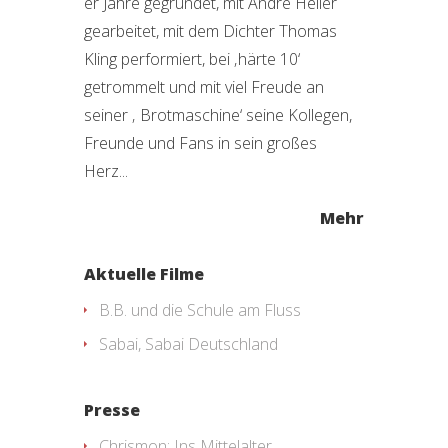
er Jahre gegründet, mit Andre Heller
gearbeitet, mit dem Dichter Thomas
Kling performiert, bei ‚härte 10‘
getrommelt und mit viel Freude an
seiner ‚ Brotmaschine‘ seine Kollegen,
Freunde und Fans in sein großes
Herz...
Mehr
Aktuelle Filme
B.B. und die Schule am Fluss
Sabai, Sabai Deutschland
Presse
Chrismon: Ins Mittelalter